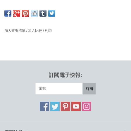
實橡木框架和扶手, 油妝, 坐墊及背墊為黑色#98 SIF皮革
尺寸: 闊73 x 深67 x 高77 厘米, 坐位高度:37 厘米
設計師: HANS J. WEGNER, 1952 丹麥
加入查詢清單
/
加入比較
/
列印
由Hans J. Wegner設計的CH28P躺椅是卓越工藝和舒適的精髓。
Wegner對創造形式和功能之間的完美平衡的偏愛在其優雅的設計元
素和仔細考慮的細節中表現得很明顯。扶手是精心的圓形和Wegner
創造的座位、彎曲的靠背和圓形的腿之間的一個有趣動態。CH28P
躺椅的坐墊有多種面料或皮革可供選擇。
訂閲電子快報:
订阅