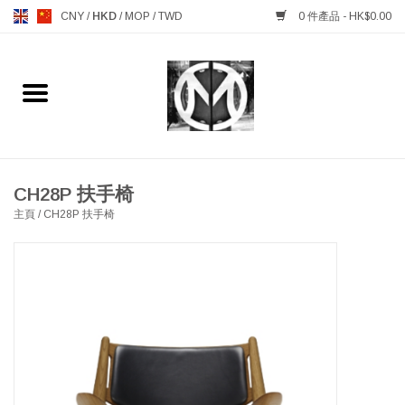
CNY
/
HKD
/
MOP
/
TWD
0 件產品 - HK$0.00
主頁
FURNITURE 傢俱
MANKS ANTIQUES 古董
CH28P 扶手椅
主頁
/
CH28P 扶手椅
LIGHTING 燈飾燈具
TABLEWARE 餐具
GIFTS & DECORATIVE 禮品
及雜項