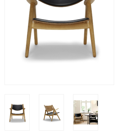
HEALTHY LIVING 健康家居
LATEST ARRIVALS 最新扺港
MATER 系列
FREDERICIA 系列
新斯堪的納維亞餐具角 @ MANKS
MANKS 特價區
Gift cards
STORIES 故事