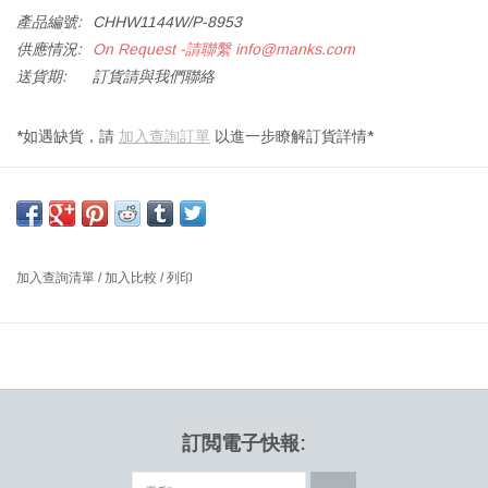
產品編號:
CHHW1144W/P-8953
供應情況:
On Request -請聯繫
info@manks.com
送貨期:
訂貨請與我們聯絡
*如遇缺貨，請
加入查詢訂單
以進一步瞭解訂貨詳情*
CH011實心橡木咖啡桌，實心橡木，白色上漆油面處理。
尺寸：長 130 x 闊 55 x 高 44 厘米
設計師：HANS J. WEGNER, 1954 丹麥
加入查詢清單
/
加入比較
/
列印
Hans J. Wegner於1954年設計的長方形CH011咖啡枱體現了實用性
和能力的完美結合，以補充周圍環境。這款穩定而時尚的茶几桌子
採用實木制成，可以與任何沙發或休閑椅完美搭配。
精心制作的實木，柔和的錐形腿增加了桌子的輕盈及堅固。彎曲元
素貫穿始終，這個多功能的長方形桌子給任何空間帶來溫暖，能與
大多數Wegner椅子完美搭配。
訂閲電子快報:
CH011咖啡桌寬大的桌面提供了放置物品的靈活性，從書、筆記本