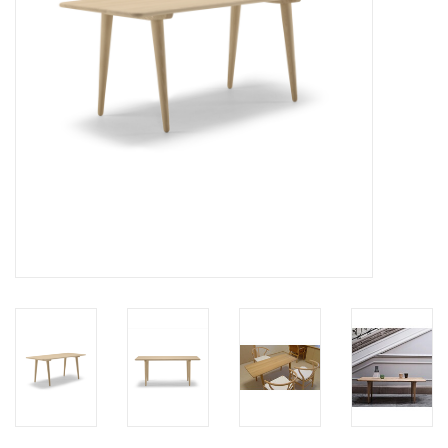
HEALTHY LIVING 健康家居
LATEST ARRIVALS 最新扺港
MATER 系列
FREDERICIA 系列
新斯堪的納維亞餐具角 @ MANKS
MANKS 特價區
Gift cards
STORIES 故事