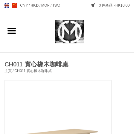
CNY
/
HKD
/
MOP
/
TWD
0 件產品 - HK$0.00
主頁
FURNITURE 傢俱
MANKS ANTIQUES 古董
CH011 實心橡木咖啡桌
主頁
/
CH011 實心橡木咖啡桌
LIGHTING 燈飾燈具
TABLEWARE 餐具
GIFTS & DECORATIVE 禮品
及雜項