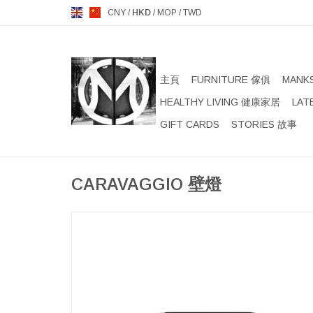
CNY
/
HKD
/
MOP
/
TWD
主頁
FURNITURE 傢俱
MANK
HEALTHY LIVING 健康家居
LAT
GIFT CARDS
STORIES 故事
CARAVAGGIO 壁燈