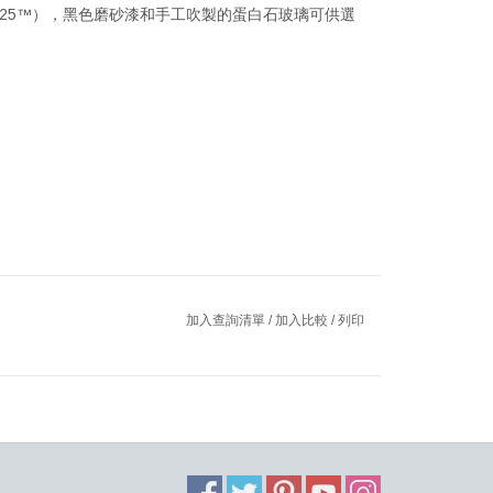
grey25™），黑色磨砂漆和手工吹製的蛋白石玻璃可供選
加入查詢清單
/
加入比較
/
列印