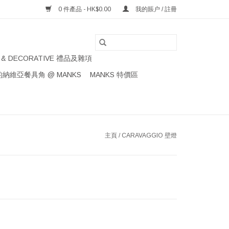
0 件產品 - HK$0.00
我的賬户 / 註冊
S & DECORATIVE 禮品及雜項
納維亞餐具角 @ MANKS
MANKS 特價區
主頁
/
CARAVAGGIO 壁燈