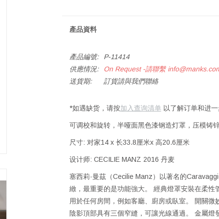
產品資料
產品編號:
P-11414
供應情況:
On Request -請聯繫
info@manks.co
送貨期:
訂貨請與我們聯絡
*如遇缺货，请按
加入查询清单
以了解订单和进一
可调校和旋转，半哑面黑色漆钢造灯罩，压模铸锌合
尺寸: 对家14 x 长33.8厘米x 高20.6厘米
设计师: CECILIE MANZ 2016 丹麦
塞西莉·曼茲（Cecilie Manz）以著名的Car
緻，最重要的是功能強大。 經典燈罩安裝在柔性管
用於任何房間，例如客廳、廚房或臥室。 開關微妙地放
陰影頂部具有三個窄縫，可讓光線通過。 金屬燈