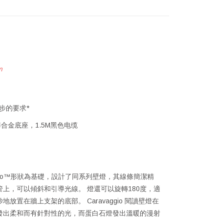
m
步的要求*
金底座，1.5M黑色电缆
avaggio™形狀為基礎，設計了同系列壁燈，其線條簡潔精
上，可以傾斜和引導光線。 燈還可以旋轉180度，適
置在牆上支架的底部。 Caravaggio 閱讀壁燈在
發出柔和而有針對性的光，而蛋白石燈發出溫暖的漫射