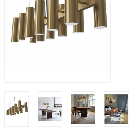
HEALTHY LIVING 健康家居
LATEST ARRIVALS 最新扺港
MATER 系列
FREDERICIA 系列
新斯堪的納維亞餐具角 @ MANKS
MANKS 特價區
Gift cards
STORIES 故事