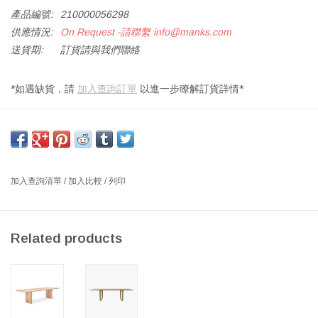
產品編號:
210000056298
供應情況:
On Request -請聯繫
info@manks.com
送貨期:
訂貨請與我們聯絡
*如遇缺貨，請
加入查詢訂單
以進一步瞭解訂貨詳情*
CADOVIUS 900 吊燈，黃銅
尺寸：長 122.4 X 深 26.2 X 高 24.5 厘米
設計師：POUL CADOVIUS, 1972 丹麥
加入查詢清單
/
加入比較
/
列印
令人印象深刻和優雅——這是當看到 900∙00 燈時首先想到的兩個
詞，由 Poul Cadovius 在 1970 年代初期設計。他的許多產品，如
世界知名的貨架系統 ROYAL SYSTEM，都是作為模塊化系統開發
Related products
的，允許以多種定制組合配置各種元素。這也是 900∙00 LAMP 系統
背後的理念，該系統最初是作為一個由九個標準燈組成的系統推出
的，安裝在一個、兩個或三個懸掛導軌上，最小版本有 8 個光源，
最多 32 個光源。