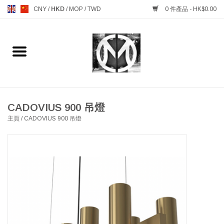
CNY
/
HKD
/
MOP
/
TWD
0 件產品 - HK$0.00
主頁
FURNITURE 傢俱
MANKS ANTIQUES 古董
CADOVIUS 900 吊燈
主頁
/
CADOVIUS 900 吊燈
LIGHTING 燈飾燈具
TABLEWARE 餐具
GIFTS & DECORATIVE 禮品
及雜項