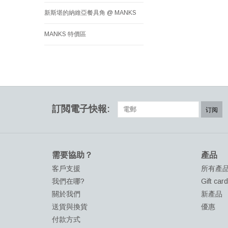
新斯堪的納維亞餐具角 @ MANKS
MANKS 特價區
訂閲電子快報:
订阅
需要協助？
產品
客戶支援
所有產
我們在哪?
Gift car
關於我們
新產品
送貨與換貨
優惠
付款方式