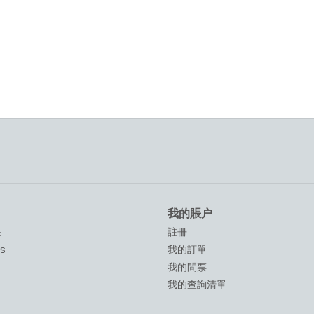
我的賬户
品
註冊
ds
我的訂單
我的問票
我的查詢清單