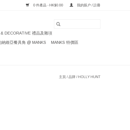
0 件產品 - HK$0.00
我的賬户 / 註冊
S & DECORATIVE 禮品及雜項
納維亞餐具角 @ MANKS
MANKS 特價區
主頁
/
品牌
/
HOLLY HUNT