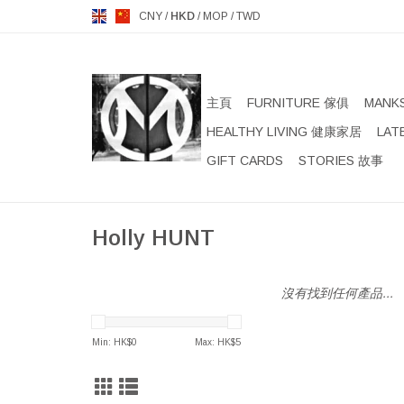
CNY
/
HKD
/
MOP
/
TWD
主頁
FURNITURE 傢俱
MANK
HEALTHY LIVING 健康家居
LAT
GIFT CARDS
STORIES 故事
Holly HUNT
沒有找到任何產品...
Min: HK$
0
Max: HK$
5