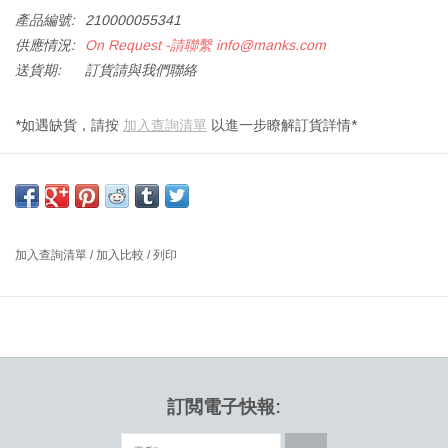
產品編號:
210000055341
供應情況:
On Request -請聯繫
info@manks.com
送貨期:
訂貨請與我們聯絡
*如遇缺貨，請按
加入查詢清單
以進一步瞭解訂貨詳情*
BM67 煙熏橡木油飾面咖啡桌，帶黃銅支架
尺寸：長 140 x 寬 55x 高 44.5 厘米
設計師：BØRGE MOGENSEN 丹麥
加入查詢清單
/
加入比較
/
列印
BM67 最初設計於 1956 年，僅生產了幾年。在此期間，Mogensen
正在嘗試使用封閉的矩形形狀來替代傳統的腿，以打造經久耐用的
功能性家具。尊重他創造實用家具以改善人們日常生活的願景，我
們一直忠於原始設計，並將 BM67 推銷為扁平包裝且易於組裝。
BM67 是一款可以為高檔客廳、休息室或酒店大堂增添活力的咖啡
桌。為企業環境以及文化和公共空間增添一絲優雅。這一切都反映
訂閲電子快報:
了 Mogensen 的信念，即簡單、樸素的設計為材料中的美感奠定了