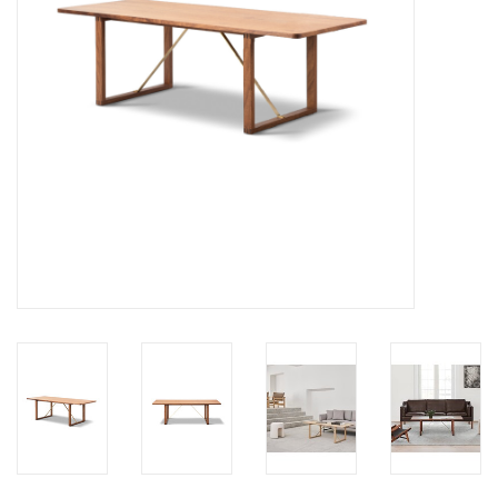
HEALTHY LIVING 健康家居
LATEST ARRIVALS 最新扺港
MATER 系列
FREDERICIA 系列
新斯堪的納維亞餐具角 @ MANKS
MANKS 特價區
Gift cards
STORIES 故事