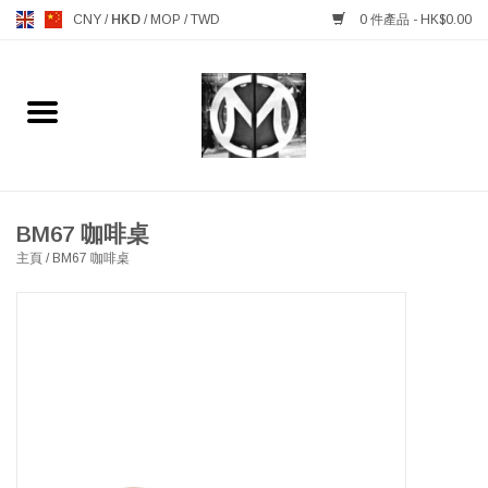
CNY
/
HKD
/
MOP
/
TWD
0 件產品 - HK$0.00
主頁
FURNITURE 傢俱
MANKS ANTIQUES 古董
BM67 咖啡桌
主頁
/
BM67 咖啡桌
LIGHTING 燈飾燈具
TABLEWARE 餐具
GIFTS & DECORATIVE 禮品
及雜項