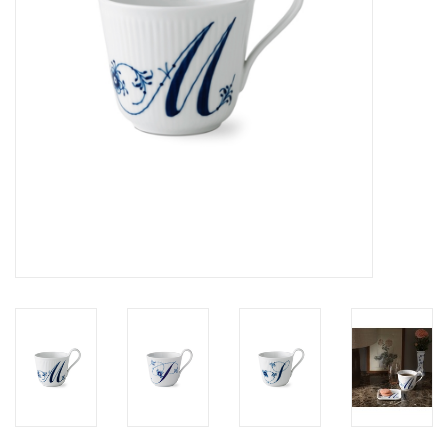
HEALTHY LIVING 健康家居
LATEST ARRIVALS 最新扺港
MATER 系列
FREDERICIA 系列
新斯堪的納維亞餐具角 @ MANKS
MANKS 特價區
Gift cards
STORIES 故事