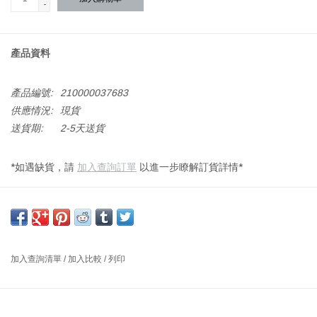
-
產品資料
產品編號:
210000037683
供應情況:
現貨
送貨期:
2-5天送貨
*如遇缺貨，請
加入查詢訂單
以進一步瞭解訂貨詳情*
尺寸: 闊9.5 x 長12.5 x 高10厘米; 33厘升
設計師: ROYAL COPENHAGEN, 2017 丹麥
這款杯子非常適合盛裝所有類型的熱飲，是送給特別愛人的精美禮
物。字母 (Alphabet) 系列的靈感來自於皇家哥本哈根龐大的手繪裝
加入查詢清單
/
加入比較
/
列印
飾和經典系列目錄。該系列中的每一件作品均由手工繪製而成，是
一件獨特的禮物，對特別愛的人具有個人意義。