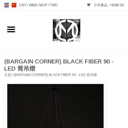
CNY
/
HKD
/
MOP
/
TWD
0 件產品 - HK$0.00
主頁
FURNITURE 傢俱
MANKS ANTIQUES 古董
(BARGAIN CORNER) BLACK FIBER 90 -
LED 筒吊燈
主頁
/
(BARGAIN CORNER) BLACK FIBER 90 - LED 筒吊燈
LIGHTING 燈飾燈具
TABLEWARE 餐具
GIFTS & DECORATIVE 禮品
及雜項