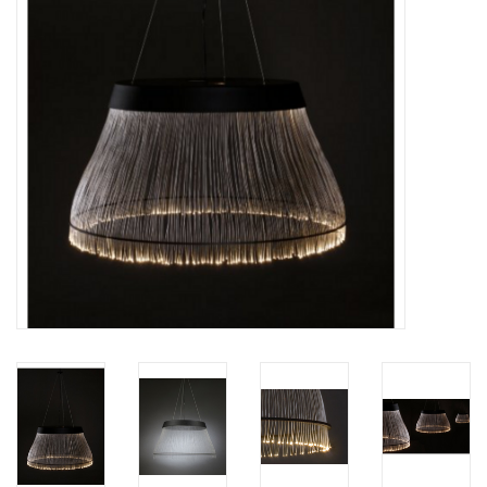
HEALTHY LIVING 健康家居
LATEST ARRIVALS 最新扺港
MATER 系列
FREDERICIA 系列
新斯堪的納維亞餐具角 @ MANKS
MANKS 特價區
Gift cards
STORIES 故事