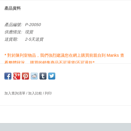
產品資料
產品編號:
P-20050
供應情況:
現貨
送貨期:
2-5天送貨
* 對於陳列室物品，我們強烈建議您在網上購買前親自到 Manks 查
看整體狀況。 購買的銷售商品不可退貨/不可退款*
BLACK FIBER 90 - LED 筒燈，黑色漆面鋼，透明光纖
尺寸：直徑 90 厘米，高 149 厘米
設計師：JAKOB STAER，丹麥
加入查詢清單
/
加入比較
/
列印