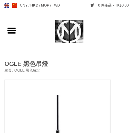
CNY
/
HKD
/
MOP
/
TWD
0 件產品 - HK$0.00
主頁
FURNITURE 傢俱
MANKS ANTIQUES 古董
OGLE 黑色吊燈
主頁
/
OGLE 黑色吊燈
LIGHTING 燈飾燈具
TABLEWARE 餐具
GIFTS & DECORATIVE 禮品
及雜項