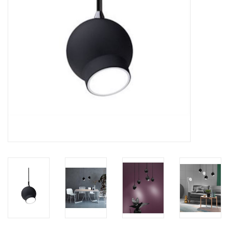
HEALTHY LIVING 健康家居
LATEST ARRIVALS 最新扺港
MATER 系列
FREDERICIA 系列
新斯堪的納維亞餐具角 @ MANKS
MANKS 特價區
Gift cards
STORIES 故事