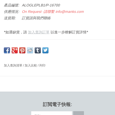
產品編號:
ALOGLEPLB1/P-16700
供應情況:
On Request -請聯繫
info@manks.com
送貨期:
訂貨請與我們聯絡
*如遇缺貨，請
加入查詢訂單
以進一步瞭解訂貨詳情*
OGLE 黑色吊燈，黑色輕柔漆面，附調光器
尺寸：對角15 x 高1.5厘米
設計師：FORM US WITH LOVE 2009 瑞典
加入查詢清單
/
加入比較
/
列印
2009年，設計工作室Form Us With Love設計了名為Ogle的燈具。
曾為市場欠缺的懸掛式聚光燈，可以輕松地對其進行調整以引導光
線。 “我們想要壹盞不僅本身看起來不錯，在組合中也看起來具有美
觀性的等。
由於燈泡具有聚光燈的功能，因此我們希望它能夠在室內環境中補
充家具和其他照明設備。 我們還希望能夠將許多燈放在壹起，而不
訂閲電子快報:
會在整個房間中占據主導地位。” JohnLöfgren說。