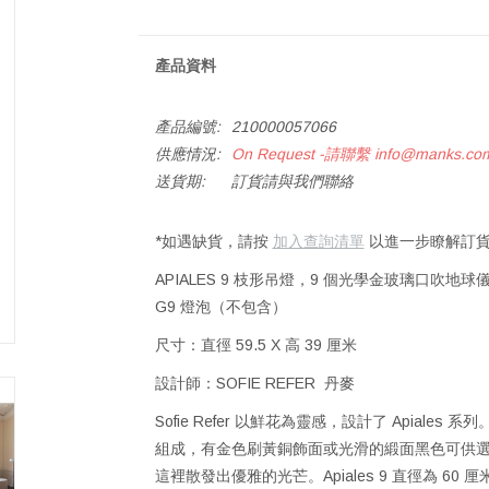
產品資料
產品編號:
210000057066
供應情況:
On Request -請聯繫
info@manks.co
送貨期:
訂貨請與我們聯絡
*如遇缺貨，請按
加入查詢清單
以進一步瞭解訂貨
APIALES 9 枝形吊燈，9 個光學金玻璃口吹地球
G9 燈泡（不包含）
尺寸：直徑 59.5 X 高 39 厘米
設計師：SOFIE REFER 丹麥
Sofie Refer 以鮮花為靈感，設計了 Apiale
組成，有金色刷黃銅飾面或光滑的緞面黑色可供
這裡散發出優雅的光芒。Apiales 9 直徑為 6