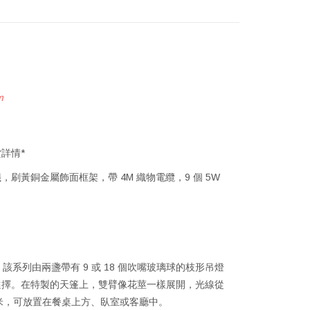
m
詳情*
儀，刷黃銅金屬飾面框架，帶 4M 織物電纜，9 個 5W
s 系列。該系列由兩盞帶有 9 或 18 個吹嘴玻璃球的枝形吊燈
選擇。在特製的天篷上，雙臂像花莖一樣展開，光線從
0 厘米，可放置在餐桌上方、臥室或客廳中。