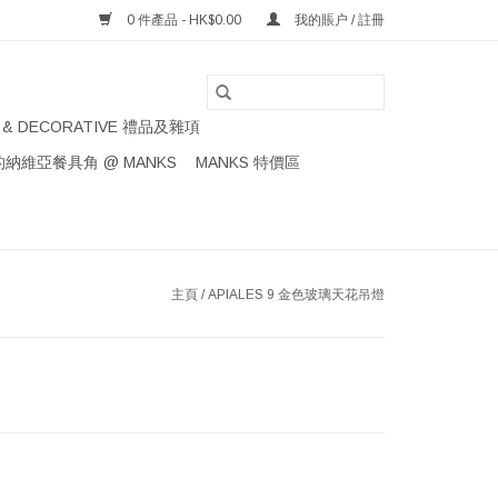
0 件產品 - HK$0.00
我的賬户 / 註冊
S & DECORATIVE 禮品及雜項
納維亞餐具角 @ MANKS
MANKS 特價區
主頁
/
APIALES 9 金色玻璃天花吊燈