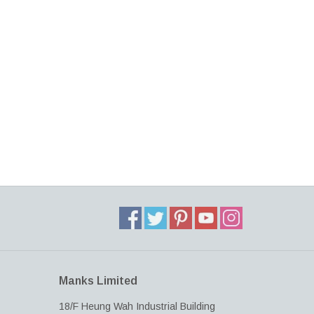
Manks Limited
18/F Heung Wah Industrial Building