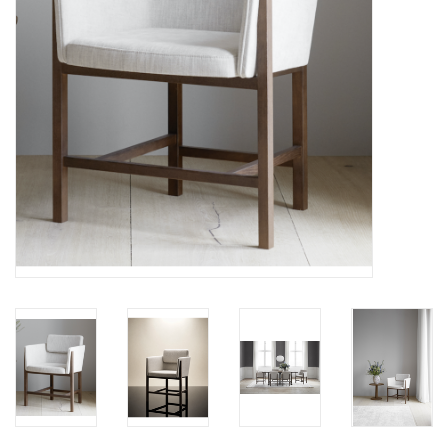
HEALTHY LIVING 健康家居
LATEST ARRIVALS 最新扺港
MATER 系列
FREDERICIA 系列
新斯堪的納維亞餐具角 @ MANKS
MANKS 特價區
Gift cards
STORIES 故事