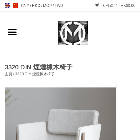
CNY
/
HKD
/
MOP
/
TWD
0 件產品 - HK$0.00
主頁
FURNITURE 傢俱
MANKS ANTIQUES 古董
3320 DIN 煙燻橡木椅子
主頁
/
3320 DIN 煙燻橡木椅子
LIGHTING 燈飾燈具
TABLEWARE 餐具
GIFTS & DECORATIVE 禮品
及雜項