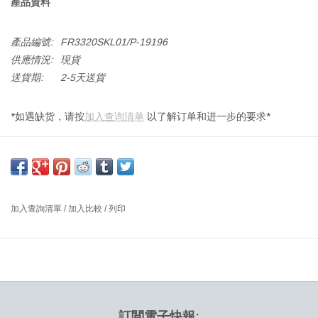
產品資料
產品編號:
FR3320SKL01/P-19196
供應情況:
現貨
送貨期:
2-5天送貨
*如遇缺货，请按
加入查询清单
以了解订单和进一步的要求*
3320 DIN 椅子，煙燻橡木染色漆面，座位及椅背為MAPLE 222布面
尺寸：阔58.8 x 深55 x 高77.5 厘米，座位高度：46 厘米
设计师： OEO 丹麦
加入查詢清單
/
加入比較
/
列印
訂閲電子快報: