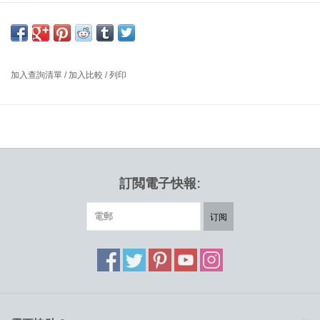
AR PLAY ME
*如遇缺貨，請
加入查詢訂單
以進一步瞭解訂貨詳情*
3107 系列 7 椅子層壓胡桃木貼面，清漆飾面，鍍鉻底座
加入查詢清單
/
加入比較
/
列印
尺寸：闊50 x 深52 x 高82 厘米，座位高度46 厘米
設計師: ARNE JACOBSEN 1955 丹麥
Series 7™ 椅子是現代家具史上的一個標誌，由Arne Jacobsen 於
1955 年設計。其獨特的形狀是永恆的，並且具有令人難以置信的多
功能性，既能展現個性，又不會令人過目不忘。 這把椅子由 9 層模
訂閲電子快報:
壓單板製成，儘管外形纖細，但強度、靈活性和耐用性都很好。 這
是 Fritz Hansen 椅子系列中最受歡迎的設計。
订阅
3107 具有細長而堅固的鋼管腿，與外殼的弧形輪廓相得益彰。 腿剛
好超出座椅邊緣，使椅子可以輕鬆排成一排或堆疊起來存放。 底座/
支架謹慎地安裝在座椅下方的圓盤上，進一步增強了 Jacobsen 設
計的簡潔、簡約美感。