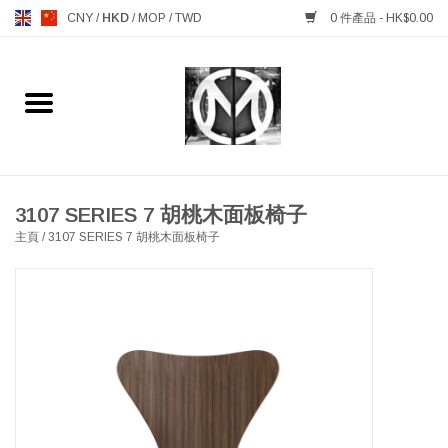
CNY
/
HKD
/
MOP
/
TWD
0 件產品 - HK$0.00
主頁
FURNITURE 傢俱
MANKS ANTIQUES 古董
3107 SERIES 7 胡桃木面板椅子
主頁
/
3107 SERIES 7 胡桃木面板椅子
LIGHTING 燈飾燈具
TABLEWARE 餐具
GIFTS & DECORATIVE 禮品
及雜項