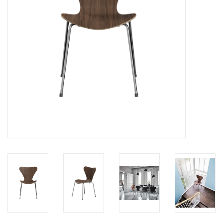
HEALTHY LIVING 健康家居
LATEST ARRIVALS 最新扺港
MATER 系列
FREDERICIA 系列
新斯堪的納維亞餐具角 @ MANKS
MANKS 特價區
Gift cards
STORIES 故事