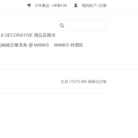
0 件產品 - HK$0.00
我的賬户 / 註冊
S & DECORATIVE 禮品及雜項
納維亞餐具角 @ MANKS
MANKS 特價區
主頁
/
OUTLINE 兩座位沙發