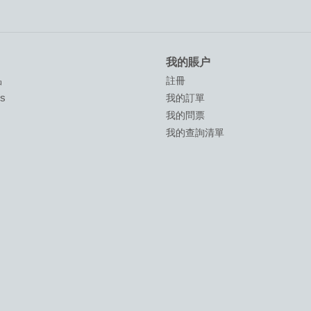
我的賬户
品
註冊
ds
我的訂單
我的問票
我的查詢清單