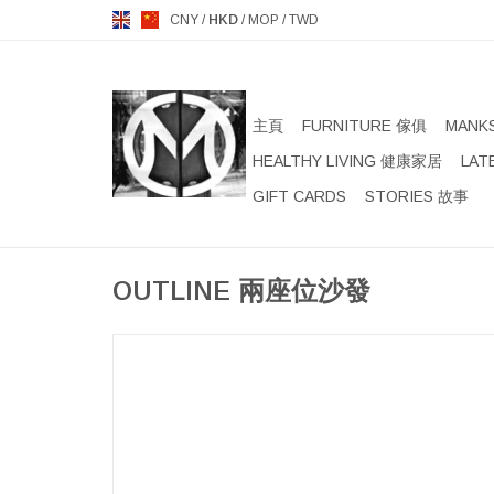
CNY
/
HKD
/
MOP
/
TWD
主頁
FURNITURE 傢俱
MANK
HEALTHY LIVING 健康家居
LAT
GIFT CARDS
STORIES 故事
OUTLINE 兩座位沙發