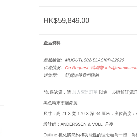
HK$59,849.00
產品資料
產品編號:
MUOUTLS02-BLACK/P-22920
供應情況:
On Request -請聯繫
info@manks.co
送貨期:
訂貨請與我們聯絡
*如遇缺貨，請
加入查詢訂單
以進一步瞭解訂貨詳
黑色粉末塗層鋁腿
尺寸：高 71 X 寬 170 X 深 84 厘米，座位高
設計師：ANDERSSEN & VOLL 丹麥
Outline 梳化將簡約和功能性的理念融為一體，