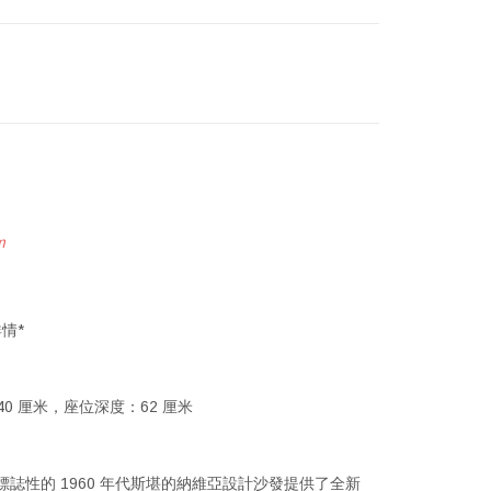
m
情*
度：40 厘米，座位深度：62 厘米
為標誌性的 1960 年代斯堪的納維亞設計沙發提供了全新