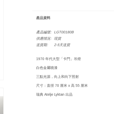
產品資料
產品編號:
LGT00180B
供應情況:
現貨
送貨期:
2-5天送貨
1970 年代大型「卡門」吊燈
白色金屬噴漆
三點光源，向上和向下照射
尺寸：直徑 70 厘米 x 高 55 厘米
瑞典 Atelje Lyktan 出品