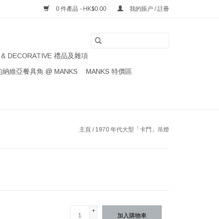
0 件產品 - HK$0.00
我的賬户 / 註冊
S & DECORATIVE 禮品及雜項
納維亞餐具角 @ MANKS
MANKS 特價區
主頁
/
1970 年代大型「卡門」吊燈
+
加入購物車