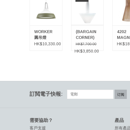
BONHEUR
加入購物車
加入
SOSPENSIONE
吊灯，中性色
加入購物車
WORKER
(BARGAIN
4202
圓吊燈
CORNER)
MAGN
BONHEUR
天花吊
HK$10,330.00
HK$18
HK$7,700.00
SOSPENSIONE
HK$3,850.00
吊灯，中性
色
訂閲電子快報:
订阅
需要協助？
產品
客戶支援
所有產