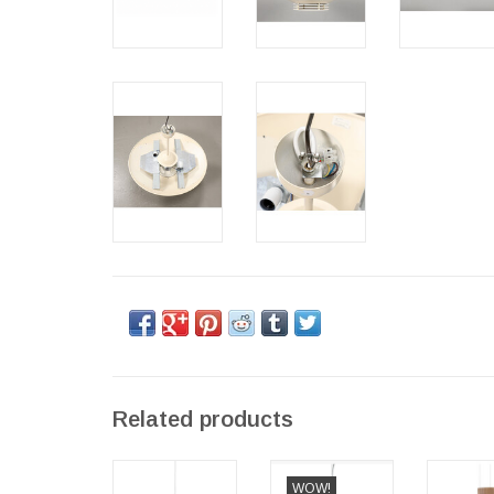
Related products
WORKER 圓吊
(BARGAIN
4202 M
WOW!
燈
CORNER)
天花