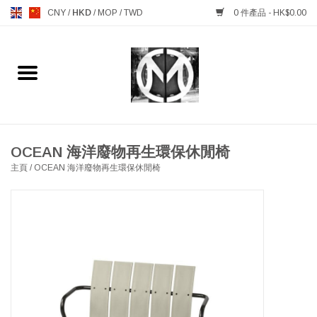
CNY
/
HKD
/
MOP
/
TWD
0 件產品 - HK$0.00
主頁
FURNITURE 傢俱
MANKS ANTIQUES 古董
OCEAN 海洋廢物再生環保休閒椅
主頁
/
OCEAN 海洋廢物再生環保休閒椅
LIGHTING 燈飾燈具
TABLEWARE 餐具
GIFTS & DECORATIVE 禮品
及雜項