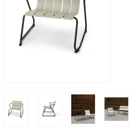
HEALTHY LIVING 健康家居
LATEST ARRIVALS 最新扺港
MATER 系列
FREDERICIA 系列
新斯堪的納維亞餐具角 @ MANKS
MANKS 特價區
Gift cards
STORIES 故事