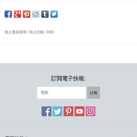
回收漁網和回收硬塑料，青銅色框架
尺寸：長 72 X 寬 63 X 高 67 厘米，座位高度：39 厘米，扶手高
度：55 厘米
設計師：JØRGEN & NANNA DITZEL 丹麥
加入查詢清單
/
加入比較
/
列印
Nanna Ditzel 的 Ocean 於 2019 年初獲得了Wallpaper雜誌設計
獎，展示了可持續和創新的思維。
Ocean Collection 是一款重新設計的桌椅系列，由海洋廢塑料（最
初設計於 1955 年）製成，與 20 世紀最著名的設計師之一 Nanna
Ditzel 結合了避免世界海洋污染的創造性方法。帶有重複板條和金屬
訂閲電子快報:
框架的輕型結構使該系列與眾不同，該系列專為戶外使用而設計和
測試。
订阅
海洋廢塑料和再生塑料 (PP) 兌現了保護“水下生命”(SDGs 14) 和“負
責任的消費和生產”(SDGs 12) 的聯合國可持續發展目標和 “實現目
標的伙伴關係”（可持續發展目標 17）。
Ocean Collection 專為拆卸而設計，這意味著每個組件都可以以其
最純淨的形式回收到新的製造環節中。