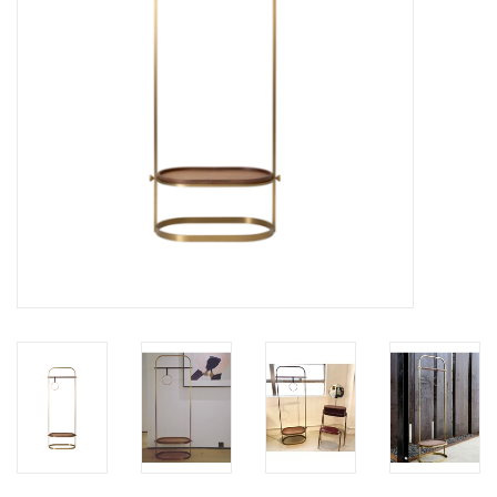
HEALTHY LIVING 健康家居
LATEST ARRIVALS 最新扺港
MATER 系列
FREDERICIA 系列
新斯堪的納維亞餐具角 @ MANKS
MANKS 特價區
Gift cards
STORIES 故事