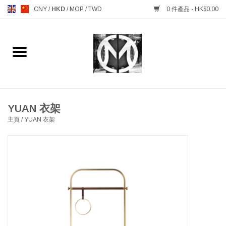
CNY
/
HKD
/
MOP
/
TWD
0 件產品 - HK$0.00
主頁
FURNITURE 傢俱
MANKS ANTIQUES 古董
YUAN 衣架
主頁
/
YUAN 衣架
LIGHTING 燈飾燈具
TABLEWARE 餐具
GIFTS & DECORATIVE 禮品
及雜項