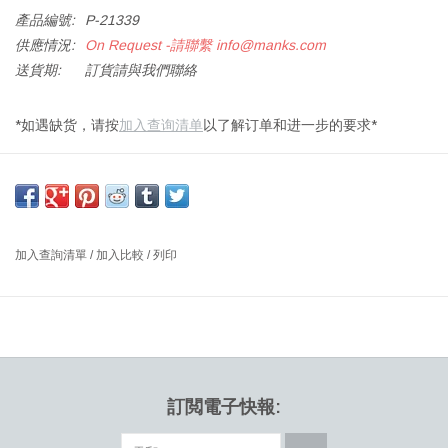
產品編號:
P-21339
供應情況:
On Request -請聯繫
info@manks.com
送貨期:
訂貨請與我們聯絡
*如遇缺货，请按
加入查询清单
以了解订单和进一步的要求*
YU002 YUAN 銅衣架 胡桃皮革
尺寸: 闊58 X 深32.8 X 高170 厘米
設計師: XIMI LI 上海
加入查詢清單
/
加入比較
/
列印
URBANCRAFT是由设计师李希米主理，意在寻找世界范围内不同地
域独特文化元素，并以URBANCRAFT视角来诠释的设计品牌。
訂閲電子快報: