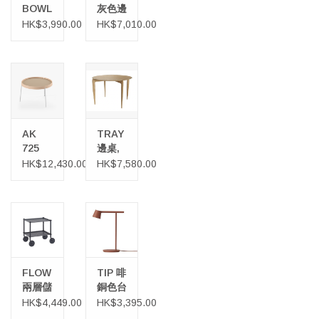
BOWL
灰色邊
天然芒
几/咖
HK$3,990.00
HK$7,010.00
果木邊
啡桌
桌
AK
TRAY
725
邊桌,
TURN
可折疊
HK$12,430.00
HK$7,580.00
茶几
(直徑
65厘
米)
FLOW
TIP 啡
兩層儲
銅色台
物手推
燈
HK$4,449.00
HK$3,395.00
車