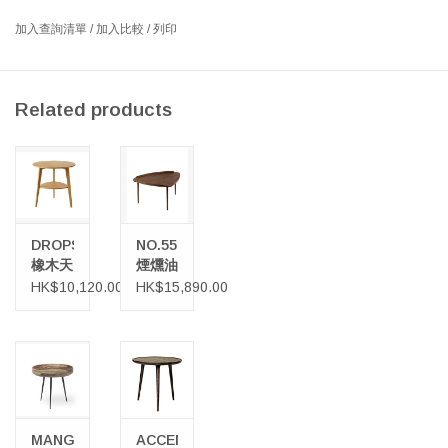
帶有兩個平面的優雅邊桌，通過圖形腿連接，具有現代感。將
Relate 邊桌拉到沙發上，用作熱桌或放置在任何空間以容納各種物
加入查詢清單
/
加入比較
/
列印
品。
Related products
DROPS
NO.55
橡木天
煙燻油
然油邊
裝橡木
HK$10,120.00
HK$15,890.00
桌
小茶几
MANGO
ACCENT