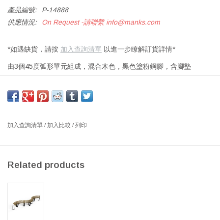
產品編號:
P-14888
供應情況:
On Request -請聯繫
info@manks.com
*如遇缺貨，請按
加入查詢清單
以進一步瞭解訂貨詳情*
由3個45度弧形單元組成，混合木色，黑色塗粉鋼腳，含腳墊
尺寸: 寬290 x 深61.2 x 高47厘米，座椅高度：46厘米
設計師：Johan Berhin 瑞典
可彎曲的Nova C可以在寬敞的室內空間中按比例放置宏偉的座椅。
加入查詢清單
/
加入比較
/
列印
長凳塑造了無縫的座椅流線，可自然控制流線，而貼身的輪廓則確
保長凳舒適感。 佔地面積小，可有效利用空間。 而且可配置性還涉
及顏色和配件-每個項目都可以是獨一無二的。
Related products
大型配置通過自重保持在適當的位置，無需將這些部分用螺栓固定
在地板上，但可以將其拆開以進行徹底清潔或重新配置。
使用天然硬蠟油完成表面處理，這是一種可持續的選擇，其作用與
鞋油相似-易於保持始終如新。