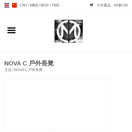
CNY
/
HKD
/
MOP
/
TWD
0 件產品 - HK$0.00
主頁
FURNITURE 傢俱
MANKS ANTIQUES 古董
NOVA C 戶外長凳
主頁
/
NOVA C 戶外長凳
LIGHTING 燈飾燈具
TABLEWARE 餐具
GIFTS & DECORATIVE 禮品
及雜項