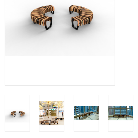
HEALTHY LIVING 健康家居
LATEST ARRIVALS 最新扺港
MATER 系列
FREDERICIA 系列
新斯堪的納維亞餐具角 @ MANKS
MANKS 特價區
Gift cards
STORIES 故事