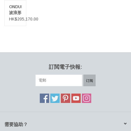
ONDULAR
波浪形
戶外長
HK$205,170.00
凳
訂閲電子快報:
订阅
需要協助？