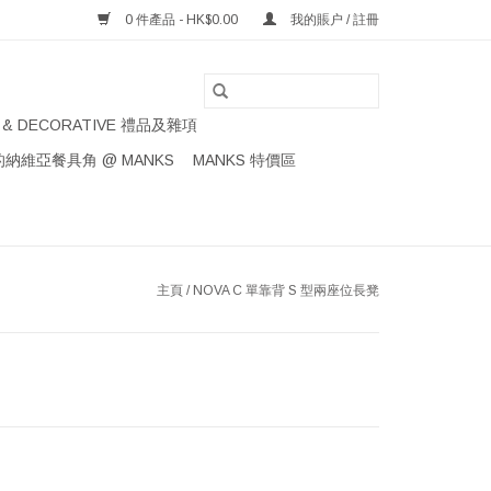
0 件產品 - HK$0.00
我的賬户 / 註冊
S & DECORATIVE 禮品及雜項
納維亞餐具角 @ MANKS
MANKS 特價區
主頁
/
NOVA C 單靠背 S 型兩座位長凳