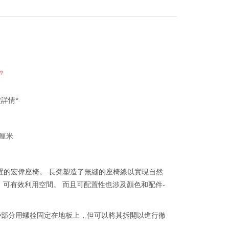
m
詳情*
5厘米
放置的宏偉座椅。 長凳塑造了無縫的座椅線以實現自然
，可有效利用空間。 而且可配置性也涉及顏色和配件-
些部分用螺栓固定在地板上，但可以將其拆開以進行徹