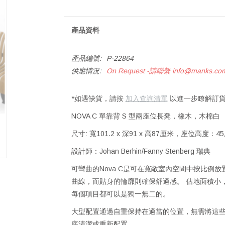
產品資料
產品編號:
P-22864
供應情況:
On Request -請聯繫
info@manks.co
*如遇缺貨，請按
加入查詢清單
以進一步瞭解訂貨
NOVA C 單靠背 S 型兩座位長凳，橡木，木棉白
尺寸: 寬101.2 x 深91 x 高87厘米，座位高度：4
設計師：Johan Berhin/Fanny Stenberg 瑞典
可彎曲的Nova C是可在寬敞室內空間中按比例
曲線，而貼身的輪廓則確保舒適感。 佔地面積小
每個項目都可以是獨一無二的。
大型配置通過自重保持在適當的位置，無需將這
底清潔或重新配置。