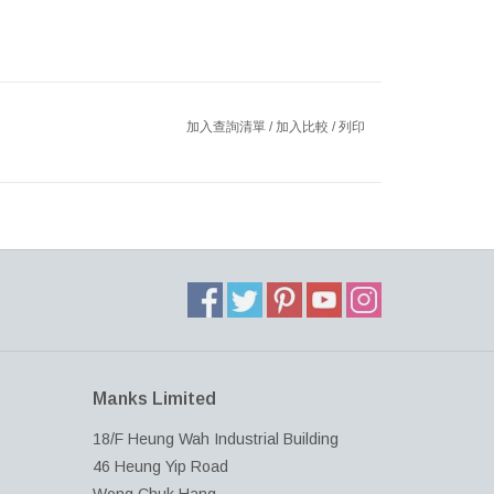
加入查詢清單
/
加入比較
/
列印
Manks Limited
18/F Heung Wah Industrial Building
46 Heung Yip Road
Wong Chuk Hang