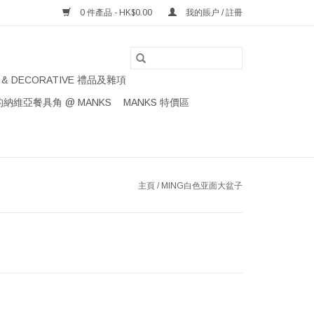
0 件產品 - HK$0.00
我的賬户 / 註冊
S & DECORATIVE 禮品及雜項
納維亞餐具角 @ MANKS
MANKS 特價區
主頁
/
MING白色亚面大盆子