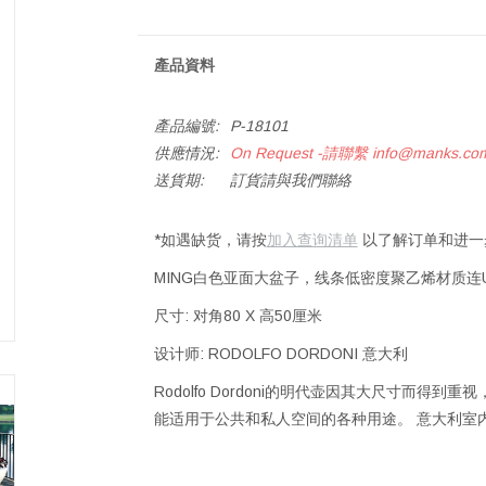
產品資料
產品編號:
P-18101
供應情況:
On Request -請聯繫
info@manks.co
送貨期:
訂貨請與我們聯絡
*如遇缺货，请按
加入查询清单
以了解订单和进一
MING白色亚面大盆子，线条低密度聚乙烯材质连
尺寸: 对角80 X 高50厘米
设计师: RODOLFO DORDONI 意大利
Rodolfo Dordoni的明代壶因其大尺寸而
能适用于公共和私人空间的各种用途。 意大利室