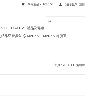
0 件產品 - HK$0.00
我的賬户 / 註冊
S & DECORATIVE 禮品及雜項
納維亞餐具角 @ MANKS
MANKS 特價區
主頁
/
YUH LED 落地燈