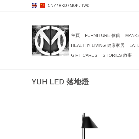
CNY
/
HKD
/
MOP
/
TWD
主頁
FURNITURE 傢俱
MANK
HEALTHY LIVING 健康家居
LAT
GIFT CARDS
STORIES 故事
YUH LED 落地燈