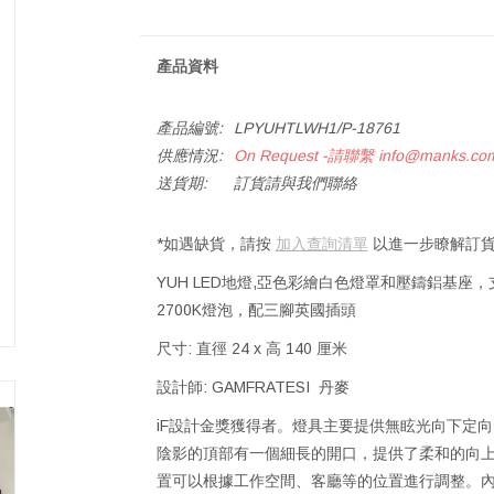
產品資料
產品編號:
LPYUHTLWH1/P-18761
供應情況:
On Request -請聯繫
info@manks.co
送貨期:
訂貨請與我們聯絡
*如遇缺貨，請按
加入查詢清單
以進一步瞭解訂貨
YUH LED地燈,亞色彩繪白色燈罩和壓鑄鋁基座，
2700K燈泡，配三腳英國插頭
尺寸: 直徑 24 x 高 140 厘米
設計師: GAMFRATESI 丹麥
iF設計金獎獲得者。燈具主要提供無眩光向下定
陰影的頂部有一個細長的開口，提供了柔和的向
置可以根據工作空間、客廳等的位置進行調整。內置的