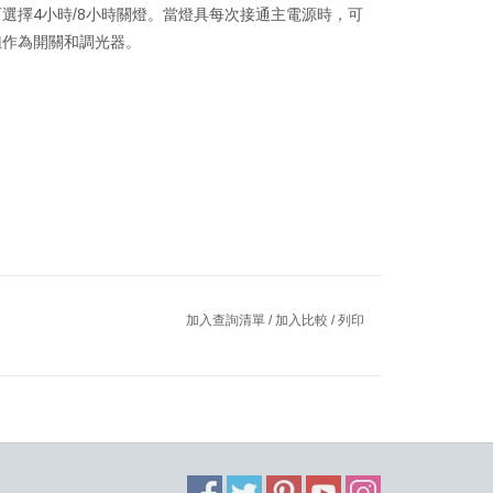
選擇4小時/8小時關燈。當燈具每次接通主電源時，可
鈕作為開關和調光器。
加入查詢清單
/
加入比較
/
列印