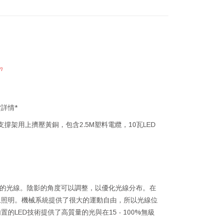
m
詳情*
支撐架用上擠壓黃銅，包含2.5M塑料電纜，10瓦LED
向的光線。陰影的角度可以調整，以優化光線分布。在
上照明。機械系統提供了很大的運動自由，所以光線位
LED技術提供了高質量的光與在15 - 100%無級