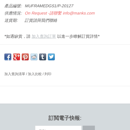
產品編號:
MUFRAMEDGS1/P-20127
供應情況:
On Request -請聯繫
info@manks.com
送貨期:
訂貨請與我們聯絡
*如遇缺貨，請
加入查詢訂單
以進一步瞭解訂貨詳情*
小型掛牆鏡
粉末涂層鋼框架，灰色，透明玻璃板
尺寸: 長44 x 深4 x 高59 CM
加入查詢清單
/
加入比較
/
列印
設計師: ANDERSSEN & VOLL 丹麥
帶框鏡子由粉末塗層鋼框架和彩色鏡面玻璃製成，是對經典鏡子的
溫和藝術詮釋。 雖然仍然起到反射玻璃的作用，但顏色、形狀及其
分組排列的能力賦予了鏡子獨特的特徵。 該設計有兩種尺寸和四種
顏色。
訂閲電子快報: