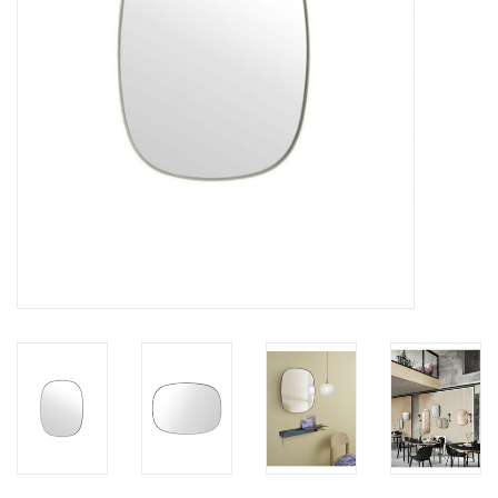
HEALTHY LIVING 健康家居
LATEST ARRIVALS 最新扺港
MATER 系列
FREDERICIA 系列
新斯堪的納維亞餐具角 @ MANKS
MANKS 特價區
Gift cards
STORIES 故事