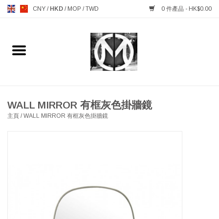
CNY
/
HKD
/
MOP
/
TWD
0 件產品 - HK$0.00
主頁
FURNITURE 傢俱
MANKS ANTIQUES 古董
WALL MIRROR 有框灰色掛牆鏡
主頁
/
WALL MIRROR 有框灰色掛牆鏡
LIGHTING 燈飾燈具
TABLEWARE 餐具
GIFTS & DECORATIVE 禮品
及雜項