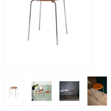
HEALTHY LIVING 健康家居
LATEST ARRIVALS 最新扺港
MATER 系列
FREDERICIA 系列
新斯堪的納維亞餐具角 @ MANKS
MANKS 特價區
Gift cards
STORIES 故事