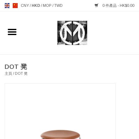
CNY
/
HKD
/
MOP
/
TWD
0 件產品 - HK$0.00
主頁
FURNITURE 傢俱
MANKS ANTIQUES 古董
DOT 凳
主頁
/
DOT 凳
LIGHTING 燈飾燈具
TABLEWARE 餐具
GIFTS & DECORATIVE 禮品
及雜項