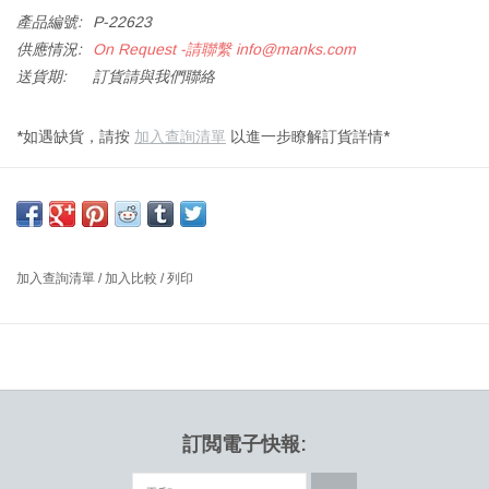
產品編號:
P-22623
供應情況:
On Request -請聯繫
info@manks.com
送貨期:
訂貨請與我們聯絡
*如遇缺貨，請按
加入查詢清單
以進一步瞭解訂貨詳情*
DOT 凳，野生胡桃木色皮革座椅，鍍鉻管狀鋼底座
尺寸：長 34 x 寬 34 x 高 46 厘米
設計師：ARNE JACOBSEN 丹麥
加入查詢清單
/
加入比較
/
列印
Arne Jacobsen 設計的優雅、極簡座椅，可用作辦公室或家中的核
心或額外座椅。丹麥設計大師Arne Jacobsen在多個重要項目中使用
了這種現代、簡約但精緻的設計。
訂閲電子快報: