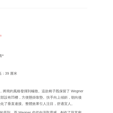
m
情*
座高：39 厘米
44 休閒椅，將簡約風格發揮到極致。這款椅子既保留了 Wegner
頂部設有凹槽，方便懸掛靠墊。扶手向上傾斜，朝向後
強化了垂直連接。整體效果引人注目，舒適宜人。
具的原則，而 Wegner 也從中汲取靈感，創作了與其密