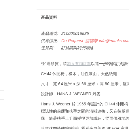
產品資料
產品編號:
210000016935
供應情況:
On Request -請聯繫
info@manks.co
送貨期:
訂貨請與我們聯絡
*如遇缺貨，請
加入查詢訂單
以進一步瞭解訂貨詳
CH44 休閒椅，橡木，油性漆面，天然紙繩
尺寸：寬 64 厘米 x 深 66 厘米 x 高 80 厘米，
設計師：HANS J. WEGNER 丹麥
Hans J. Wegner 於 1965 年設計的 CH
標誌性的前腿和扶手之間的清晰連接，又在後腿
腿，隨著扶手上升而變得更加纖細，從而優雅地
這款休閒椅的簡約設計靈感來自美國 Shaker 家