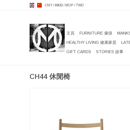
CNY
/
HKD
/
MOP
/
TWD
主頁
FURNITURE 傢俱
MANK
HEALTHY LIVING 健康家居
LAT
GIFT CARDS
STORIES 故事
CH44 休閒椅