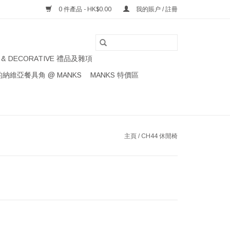
0 件產品 - HK$0.00
我的賬户 / 註冊
S & DECORATIVE 禮品及雜項
納維亞餐具角 @ MANKS
MANKS 特價區
主頁
/
CH44 休閒椅