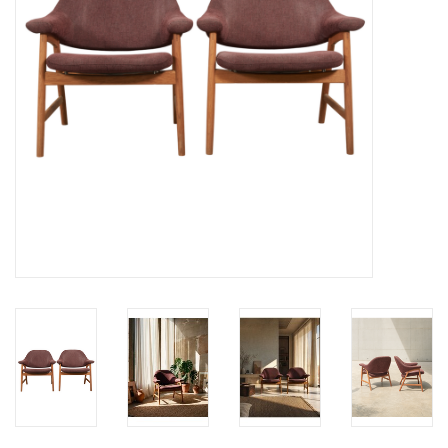
HEALTHY LIVING 健康家居
LATEST ARRIVALS 最新扺港
MATER 系列
FREDERICIA 系列
新斯堪的納維亞餐具角 @ MANKS
MANKS 特價區
Gift cards
STORIES 故事