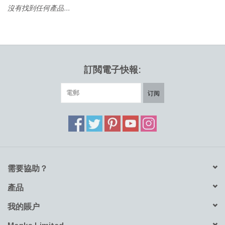
HEALTHY LIVING 健康家居
沒有找到任何產品...
LATEST ARRIVALS 最新扺港
MATER 系列
訂閲電子快報:
FREDERICIA 系列
订阅
新斯堪的納維亞餐具角 @ MANKS
MANKS 特價區
需要協助？
Gift cards
產品
STORIES 故事
我的賬户