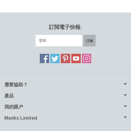
HEALTHY LIVING 健康家居
LATEST ARRIVALS 最新扺港
訂閲電子快報:
MATER 系列
订阅
FREDERICIA 系列
新斯堪的納維亞餐具角 @ MANKS
需要協助？
MANKS 特價區
產品
Gift cards
我的賬户
STORIES 故事
Manks Limited