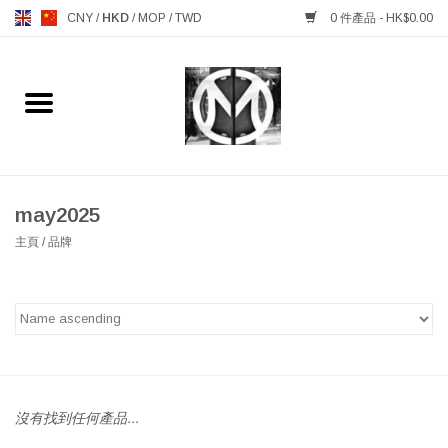
CNY
/
HKD
/
MOP
/
TWD
0 件產品 - HK$0.00
主頁
FURNITURE 傢俱
MANKS ANTIQUES 古董
may2025
主頁
/
品牌
LIGHTING 燈飾燈具
TABLEWARE 餐具
GIFTS & DECORATIVE 禮品
及雜項
沒有找到任何產品...